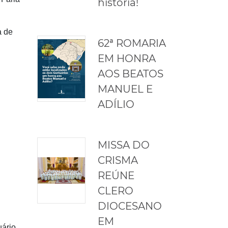
história!
a de
62ª ROMARIA
EM HONRA
AOS BEATOS
MANUEL E
ADÍLIO
MISSA DO
CRISMA
REÚNE
CLERO
DIOCESANO
EM
uário