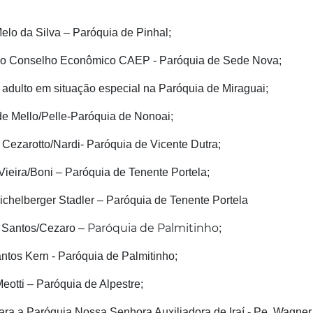
Melo da Silva – Paróquia de Pinhal;
o Conselho Econômico CAEP - Paróquia de Sede Nova;
adulto em situação especial na Paróquia de Miraguai;
o de Mello/Pelle-Paróquia de Nonoai;
sh Cezarotto/Nardi- Paróquia de Vicente Dutra;
 Vieira/Boni – Paróquia de Tenente Portela;
 Eichelberger Stadler – Paróquia de Tenente Portela
Paróquia de Palmitinho
os Santos/Cezaro –
;
antos Kern - Paróquia de Palmitinho;
eotti – Paróquia de Alpestre;
a a Paróquia Nossa Senhora Auxiliadora de Iraí - Pe. Wagner