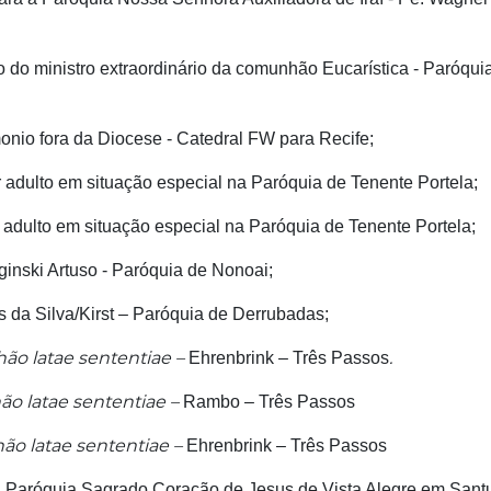
o do ministro extraordinário da comunhão Eucarística - Paróqui
onio fora da Diocese - Catedral FW para Recife;
adulto em situação especial na Paróquia de Tenente Portela;
adulto em situação especial na Paróquia de Tenente Portela;
ginski Artuso - Paróquia de Nonoai;
s da Silva/Kirst – Paróquia de Derrubadas;
o latae sententiae –
.
Ehrenbrink – Três Passos
o latae sententiae –
Rambo – Três Passos
o latae sententiae –
Ehrenbrink – Três Passos
 Paróquia Sagrado Coração de Jesus de Vista Alegre em Sant