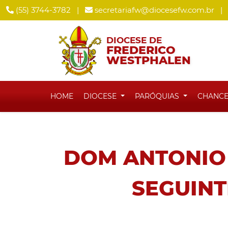
(55) 3744-3782
|
secretariafw@diocesefw.com.br
|
DIOCESE DE
FREDERICO
WESTPHALEN
HOME
DIOCESE
PARÓQUIAS
CHANCE
DOM ANTONIO 
SEGUINT