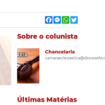
Facebook
Messenger
WhatsApp
Twitter
Sobre o colunista
Chancelaria
camaraeclesiastica@diocesefw.
Últimas Matérias