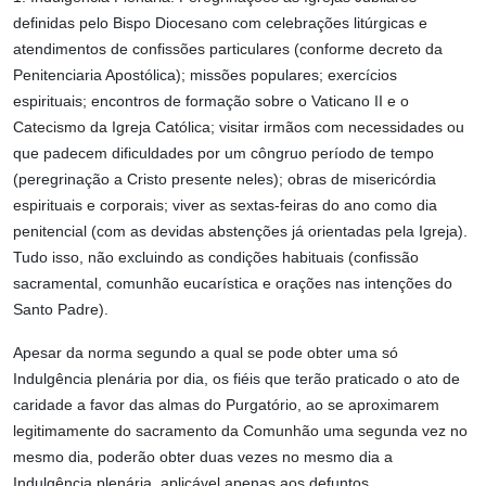
definidas pelo Bispo Diocesano com celebrações litúrgicas e
atendimentos de confissões particulares (conforme decreto da
Penitenciaria Apostólica); missões populares; exercícios
espirituais; encontros de formação sobre o Vaticano II e o
Catecismo da Igreja Católica; visitar irmãos com necessidades ou
que padecem dificuldades por um côngruo período de tempo
(peregrinação a Cristo presente neles); obras de misericórdia
espirituais e corporais; viver as sextas-feiras do ano como dia
penitencial (com as devidas abstenções já orientadas pela Igreja).
Tudo isso, não excluindo as condições habituais (confissão
sacramental, comunhão eucarística e orações nas intenções do
Santo Padre).
Apesar da norma segundo a qual se pode obter uma só
Indulgência plenária por dia, os fiéis que terão praticado o ato de
caridade a favor das almas do Purgatório, ao se aproximarem
legitimamente do sacramento da Comunhão uma segunda vez no
mesmo dia, poderão obter duas vezes no mesmo dia a
Indulgência plenária, aplicável apenas aos defuntos.