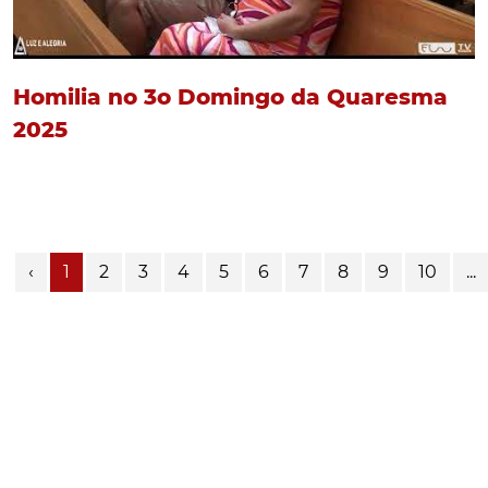
Homilia no 3o Domingo da Quaresma
2025
‹
1
2
3
4
5
6
7
8
9
10
...