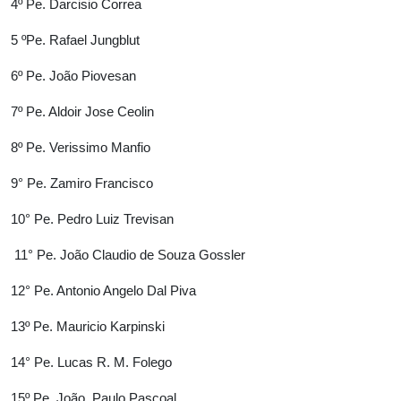
4º Pe. Darcisio Correa
5 ºPe. Rafael Jungblut
6º Pe. João Piovesan
7º Pe. Aldoir Jose Ceolin
8º Pe. Verissimo Manfio
9° Pe. Zamiro Francisco
10° Pe. Pedro Luiz Trevisan
11° Pe. João Claudio de Souza Gossler
12° Pe. Antonio Angelo Dal Piva
13º Pe. Mauricio Karpinski
14° Pe. Lucas R. M. Folego
15º Pe. João Paulo Pascoal